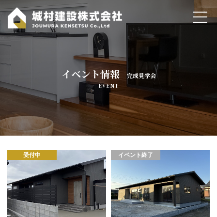
ホーム
イベント情報
コンセプト・当社の強み
完成見学会
EVENT
新築注文住宅
全館空調システムZ空調
分譲地情報
受付中
イベント終了
住宅リフォーム
古民家再生・リノベーション